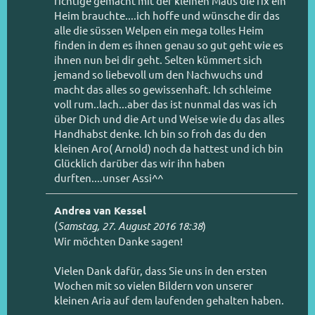
richtige gemacht mit der kleinen Maus die fix ein
Heim brauchte....ich hoffe und wünsche dir das
alle die süssen Welpen ein mega tolles Heim
finden in dem es ihnen genau so gut geht wie es
ihnen nun bei dir geht. Selten kümmert sich
jemand so liebevoll um den Nachwuchs und
macht das alles so gewissenhaft. Ich schleime
voll rum..lach...aber das ist nunmal das was ich
über Dich und die Art und Weise wie du das alles
Handhabst denke. Ich bin so froh das du den
kleinen Aro( Arnold) noch da hattest und ich bin
Glücklich darüber das wir ihn haben
durften....unser Assi^^
Andrea van Kessel
(
Samstag, 27. August 2016 18:38
)
Wir möchten Danke sagen!
Vielen Dank dafür, dass Sie uns in den ersten
Wochen mit so vielen Bildern von unserer
kleinen Aria auf dem laufenden gehalten haben.