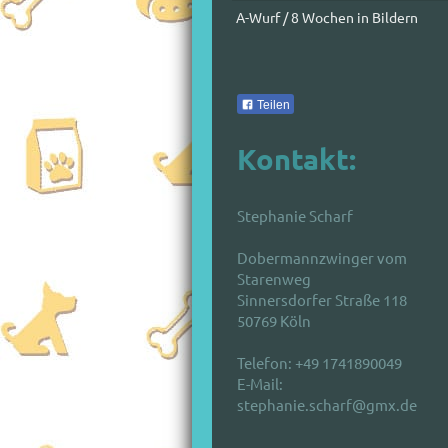
A-Wurf / 8 Wochen in Bildern
Teilen
Kontakt:
Stephanie Scharf
Dobermannzwinger vom
Starenweg
Sinnersdorfer Straße 118
50769
Köln
Telefon:
+49 1741890049
E-Mail:
stephanie.scharf@gmx.de