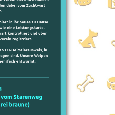
den dabei vom Zuchtwart
.
iert in ihr neues zu Hause
ie eine Leistungskarte.
rt kontrolliert und über
rein registriert.
en EU-Heimtierausweis, in
ragen sind. Unsere Welpen
mehrfach entwurmt.
4
o vom Starenweg
rei braune)