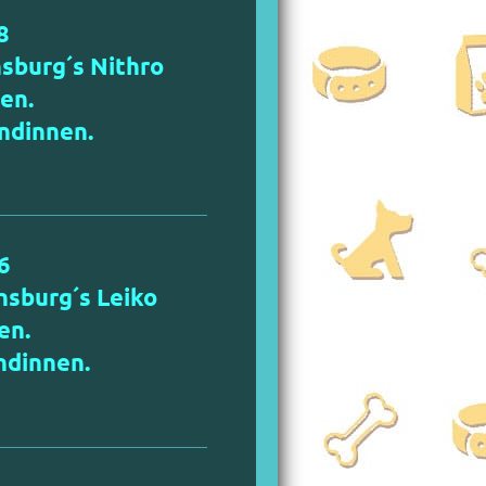
8
burg´s Nithro
en.
ndinnen.
6
sburg´s Leiko
en.
ndinnen.