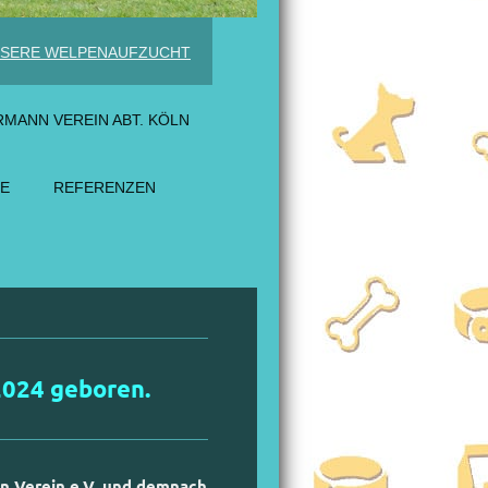
NSERE WELPENAUFZUCHT
MANN VEREIN ABT. KÖLN
IE
REFERENZEN
2024 geboren.
 Verein e.V. und demnach