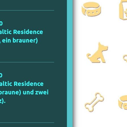
0
ltic Residence
 ein brauner)
0
ltic Residence
braune) und zwei
).