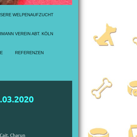
NSERE WELPENAUFZUCHT
MANN VEREIN ABT. KÖLN
IE
REFERENZEN
.03.2020
 Cait, Charun