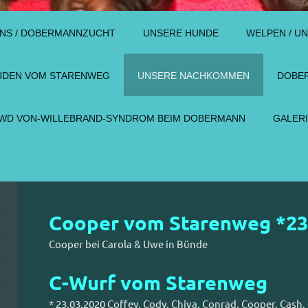
UNS / DOBERMANNZUCHT
UNSERE HUNDE
WELPEN / U
ÜDEN VOM STARENWEG
UNSERE NACHKOMMEN
DOBER
WD VON-WILLEBRAND-SYNDROM BEIM DOBERMANN
GALER
Cooper vom Starenweg *23
Cooper bei Carola & Uwe in Bünde
C-Wurf vom Starenweg
* 23.03.2020 Coffey, Cody, Chiva, Conrad, Cooper, Cash,