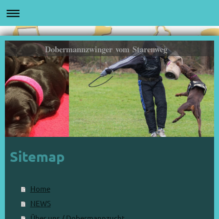
Dobermannzwinger vom Starenweg
Sitemap
Home
NEWS
Über uns / Dobermannzucht