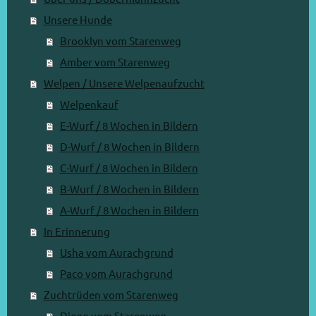
Unsere Hunde
Brooklyn vom Starenweg
Amber vom Starenweg
Welpen / Unsere Welpenaufzucht
Welpenkauf
E-Wurf / 8 Wochen in Bildern
D-Wurf / 8 Wochen in Bildern
C-Wurf / 8 Wochen in Bildern
B-Wurf / 8 Wochen in Bildern
A-Wurf / 8 Wochen in Bildern
In Erinnerung
Usha vom Aurachgrund
Paco vom Aurachgrund
Zuchtrüden vom Starenweg
Diego vom Starenweg